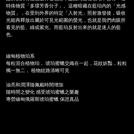
特殊物質「多環芳香分子」。這種暗藏在藍珀內的「光感
物質」，在受到外界的特定「入射光」照射激發後，吸收
光能再釋放出屬於可見光範圍的螢光，也就是我們肉眼所
看見的藍、綠或紫光。而藍珀反射出來的就是迷人的藍
色。
緬甸植物珀系
每粒混合植物珀， 琥珀蜜蠟交織在一起，花紋妖豔，粒粒
獨一無二， 植物紋路清晰可見
油亮和潤澤隨佩戴時間增加
隨時間之變化 感受琥珀蜜蠟之樂趣
專營緬甸俄羅斯琥珀蜜蠟 保證真品