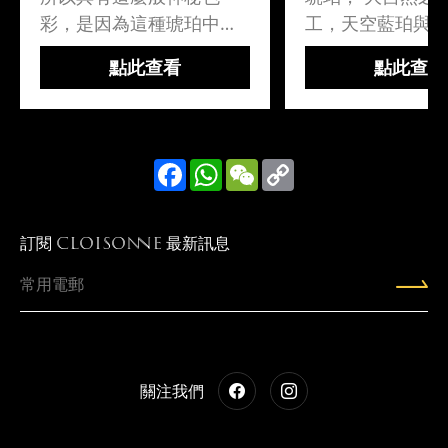
彩，是因為這種琥珀中含
工，天空藍珀與
有一種特殊物質「多環芳
結合。金沙蜜珀
點此查看
點此查看
香分子」。這種暗藏在藍
「蜜」分佈的不
珀內的「光感物質」，在
成，好像摻雜着
受到外界的特定「入射
沙」，猶如繁星
光」照射激發後..
藍珀:緬金藍珀之
Facebook
WhatsApp
WeChat
Copy
Link
這麼般神..
訂閱
最新訊息
CLOISONNE
關注我們