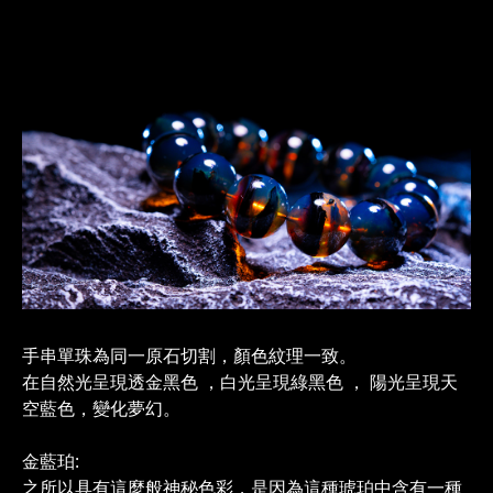
手串單珠為同一原石切割，顏色紋理一致。
在自然光呈現透金黑色 ，白光呈現綠黑色 ， 陽光呈現天
空藍色
，變化夢幻
。
金藍珀
:
之所以具有這麼般神秘色彩，是因為這種琥珀中含有一種