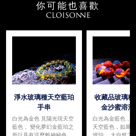
你可能也喜歡
淨水玻璃種天空藍珀
收藏品玻璃種
手串
金沙蜜溶洞
白光為金色 見陽光現天空
白光為金藍色，
藍色， 變化夢幻金藍珀之
天空藍色，如風
所以具有這麼般神秘色
琥珀， 大自然之