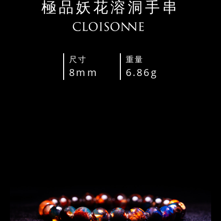
極品妖花溶洞手串
尺寸
重量
8mm
6.86g