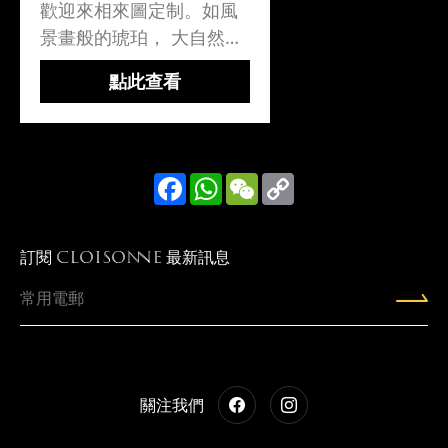
歡迎來相來圖定制。如風
景畫般的琥珀， 大自然之
鬼斧神工 ，每粒混合黑
點此查看
蜜，根珀，金藍珀和黃蜜
蠟， 琥珀蜜蠟交織在一
起，花紋妖豔，在自然光
呈現透黑啡色 ，白光呈..
Facebook
WhatsApp
WeChat
Copy
Link
訂閱
最新訊息
CLOISONNE
關注我們