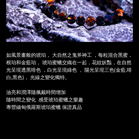
如風景畫般的琥珀， 大自然之鬼斧神工 ，每粒混合黑蜜，
根珀和金藍珀， 琥珀蜜蠟交織在一起，花紋妖豔，在自然
光呈現透黑啡色 ，白光呈現綠色 ， 陽光呈現三色(金藍,啡
白,黑色)， 光線之變化獨特。
油亮和潤澤隨佩戴時間增加
隨時間之變化 感受琥珀蜜蠟之樂趣
專營緬甸俄羅斯琥珀蜜蠟 保證真品