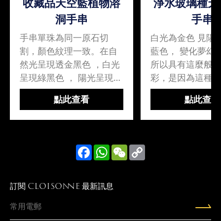
收藏品天空藍植物溶
淨水玻璃種天
洞手串
手串
手串單珠為同一原石切
白光為金色 見陽
割，顏色紋理一致。在自
藍色， 變化夢幻
然光呈現透金黑色 ，白光
所以具有這麼般
呈現綠黑色 ， 陽光呈現天
彩，是因為這種
空藍色，變化夢幻。金藍
有一種特殊物質
點此查看
點此查看
珀:之所以具有這麼般神秘
香分子」。這種
色彩，是因為這種琥珀中
珀內的「光感物
含有一種特殊物質「多環
受到外界的特定
芳香分子」。這種暗..
光」照射激發後..
Facebook
WhatsApp
WeChat
Copy
Link
訂閱
最新訊息
CLOISONNE