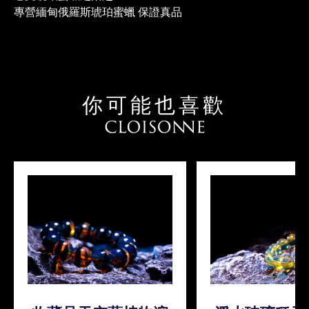
專營緬甸俄羅斯琥珀蜜蠟 保證真品
你可能也喜歡