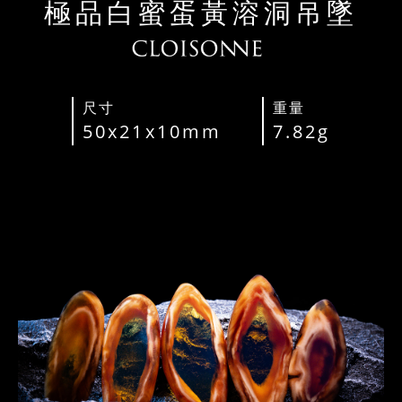
極品白蜜蛋黃溶洞吊墜
尺寸
重量
50x21x10mm
7.82g