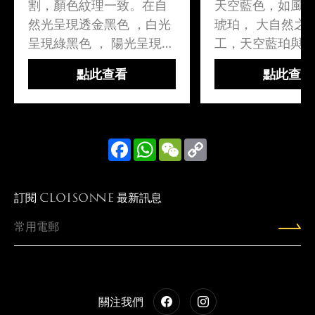
割，顏色紋理一致。在自
天空藍色，如風
然光呈現透金黑色 ，白光
琥珀， 大自然之
呈現綠黑色 ， 陽光呈現天
工，天空藍珀與
空藍色，變化夢幻。金藍
結合。金沙蜜珀
點此查看
點此查看
珀:之所以具有這麼般神秘
「蜜」分佈的不
色彩，是因為這種琥珀中
成，好像摻雜着
含有一種特殊物質「多環
沙」，猶如繁星
芳香分子」。這種暗..
藍珀:緬金藍珀之
Facebook
WhatsApp
WeChat
Copy
Link
這麼般神..
訂閱
最新訊息
CLOISONNE
關注我們