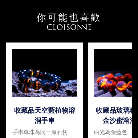
你可能也喜歡
收藏品天空藍植物溶
收藏品玻璃種
洞手串
金沙蜜溶洞
手串單珠為同一原石切
白光為金藍色，