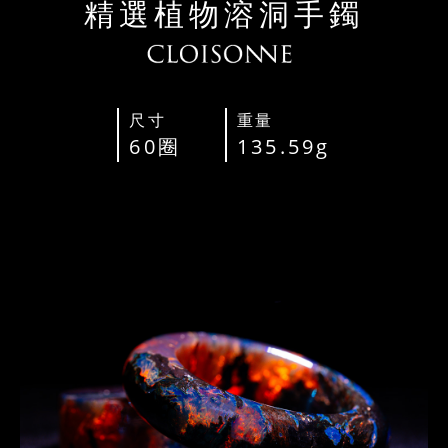
精選植物溶洞手鐲
尺寸
重量
60圈
135.59g