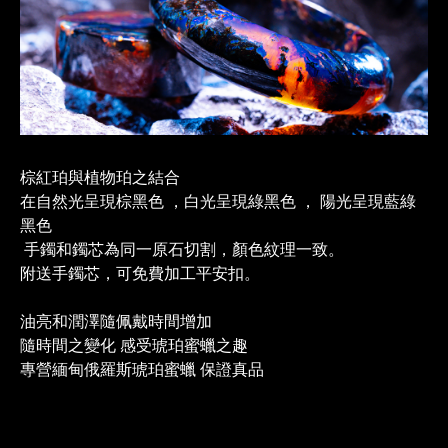
棕紅珀與植物珀之結合
在自然光呈現棕黑色 ，白光呈現綠黑色 ， 陽光呈現藍綠
黑色
手鐲和鐲芯為同一原石切割，顏色紋理一致。
附送手鐲芯，可免費加工平安扣。
油亮和潤澤隨佩戴時間增加
隨時間之變化 感受琥珀蜜蠟之趣
專營緬甸俄羅斯琥珀蜜蠟 保證真品