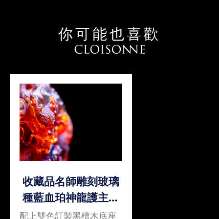
你可能也喜歡
收藏品名師雕刻玻璃
種藍血珀神龍護主吊
墜/擺件
配上雙色訂製黑檀木底座