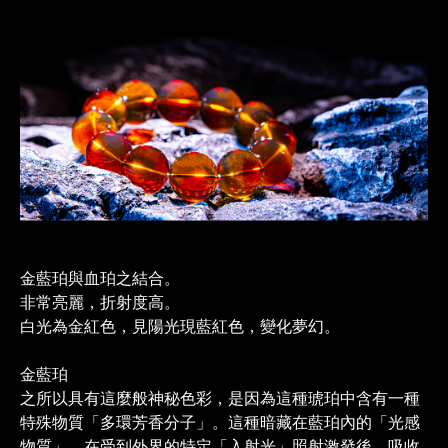
金藍珀與血珀之結合
。
非常亮麗，折射度高
。
白光為金紅色，見陽光現藍紅色
，變化夢幻。
金藍珀
之所以具有這麼般神秘色彩，是因為這種琥珀中含有一種
特殊物質「多環芳香分子」。這種暗藏在藍珀內的「光感
物質」，在受到外界的特定「入射光」照射激發後，吸收