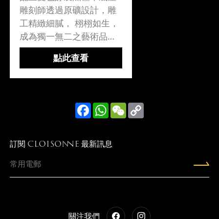
雕刻師透過原礦設計，雕
工精緻細膩， 栩栩如生，
成為獨一無二之藝術品。
自然光現紅色，陽光現藍
點此查看
膜，白光現綠膜，變化夢
幻。血珀系血珀形成的條
件要求很苛刻，當遠古樹
脂被埋藏在地下時，..
Facebook
WhatsApp
WeChat
Copy
Link
訂閱
最新訊息
CLOISONNE
關注我們