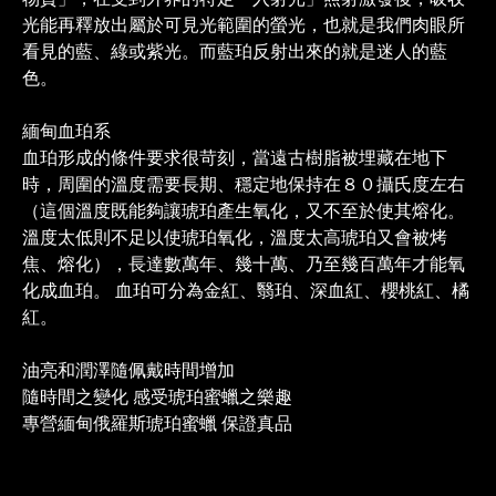
光能再釋放出屬於可見光範圍的螢光，也就是我們肉眼所
看見的藍、綠或紫光。而藍珀反射出來的就是迷人的藍
色。
緬甸血珀系
血珀形成的條件要求很苛刻，當遠古樹脂被埋藏在地下
時，周圍的溫度需要長期、穩定地保持在８０攝氏度左右
（這個溫度既能夠讓琥珀產生氧化，又不至於使其熔化。
溫度太低則不足以使琥珀氧化，溫度太高琥珀又會被烤
焦、熔化），長達數萬年、幾十萬、乃至幾百萬年才能氧
化成血珀。 血珀可分為金紅、翳珀、深血紅、櫻桃紅、橘
紅。
油亮和潤澤隨佩戴時間增加
隨時間之變化 感受琥珀蜜蠟之樂趣
專營緬甸俄羅斯琥珀蜜蠟 保證真品