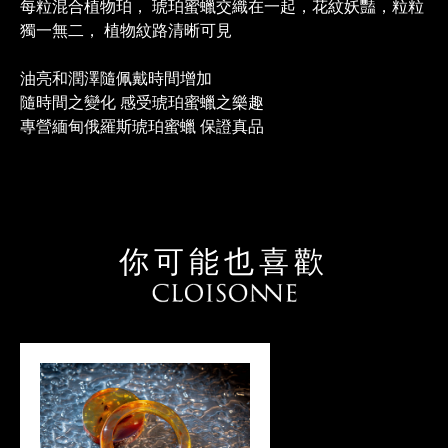
每粒混合植物珀， 琥珀蜜蠟交織在一起，花紋妖豔，粒粒
獨一無二， 植物紋路清晰可見
油亮和潤澤隨佩戴時間增加
隨時間之變化 感受琥珀蜜蠟之樂趣
專營緬甸俄羅斯琥珀蜜蠟 保證真品
你可能也喜歡