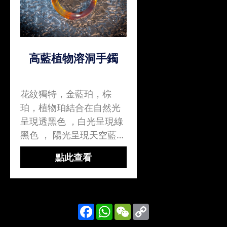
高藍植物溶洞手鐲
花紋獨特，金藍珀，棕
珀，植物珀結合在自然光
呈現透黑色 ，白光呈現綠
黑色 ， 陽光呈現天空藍色
和黑色。 油亮和潤澤隨佩
點此查看
戴時間增加隨時間之變化
感受琥珀蜜蠟之趣專營緬
甸俄羅斯琥珀蜜蠟 保證真
品..
Facebook
WhatsApp
WeChat
Copy
Link