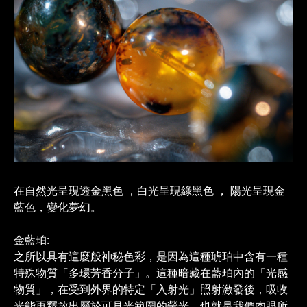
在自然光呈現透金黑色 ，白光呈現綠黑色 ， 陽光呈現金
藍色
，變化夢幻
。
金藍珀
:
之所以具有這麼般神秘色彩，是因為這種琥珀中含有一種
特殊物質「多環芳香分子」。這種暗藏在藍珀內的「光感
物質」，在受到外界的特定「入射光」照射激發後，吸收
光能再釋放出屬於可見光範圍的螢光，也就是我們肉眼所