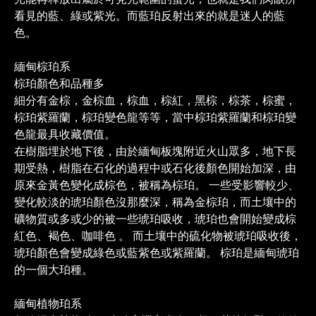
看見的藍、綠或紫光。而藍珀反射出來的就是迷人的藍
色。
緬甸棕珀系
棕珀顏色和品種多
細分有金棕，金棕血，棕血，棕紅，黑棕，棕茶，棕蜜，
棕珀紫羅蘭，棕珀變色龍等等，當中棕珀紫羅蘭和棕珀變
色龍最具收藏價值。
在樹脂埋於地下後，由於緬甸板塊附近火山眾多，地下長
期受熱，樹脂在石化的過程中或石化後顏色開始加深，由
原來金黃色變化成棕色，被稱為棕珀。 一些受影響較少、
變化較淡的琥珀顏色沒那麼深，稱為金棕珀，而土壤中的
礦物質或多或少的被一些琥珀吸收，琥珀也會開始變成棕
紅色、褐色、咖啡色 。 而土壤中的硫化物被琥珀吸收後，
琥珀顏色會變成綠色或藍紫色或紫羅蘭。 棕珀是緬甸琥珀
的一個大珀種。
緬甸植物珀系