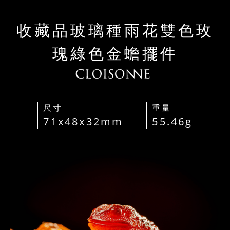
收藏品玻璃種雨花雙色玫
瑰綠色金蟾擺件
尺寸
重量
71x48x32mm
55.46g