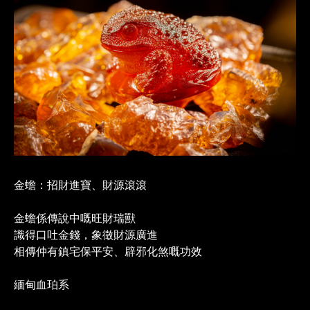
金蟾：招財進寶、財源滾滾
金蟾係傳說中嘅旺財瑞獸
識得口吐金錢，象徵財源廣進
相傳仲有鎮宅保平安、辟邪化煞嘅功效
緬甸血珀系