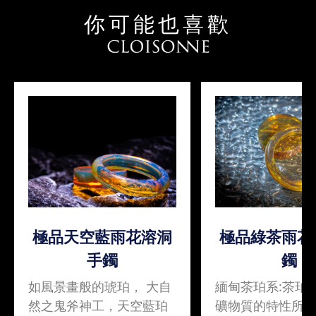
你可能也喜歡
極品天空藍雨花溶洞
極品綠茶雨花
手鐲
鐲
如風景畫般的琥珀， 大自
緬甸茶珀系:茶珀
然之鬼斧神工，天空藍珀
礦物質的特性所