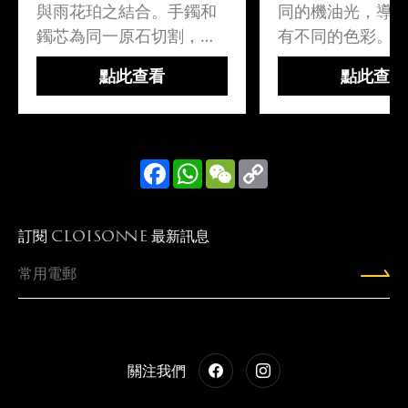
與雨花珀之結合。手鐲和
同的機油光，導
鐲芯為同一原石切割，顏
有不同的色彩。
色紋理一致。附送手鐲
加的神秘，也越
點此查看
點此查看
芯，可免費加工平安扣。
力，難以抗拒這
雨花珀雨水或水點落在琥
的美麗。蛋黃溶洞
珀中一起形成，為緬甸特
是緬甸琥珀中的珍
別珀種。金藍珀:緬金藍
有蛋黃溶洞、橘蜜溶
Facebook
WhatsApp
WeChat
Copy
Link
珀..
訂閱
最新訊息
CLOISONNE
關注我們