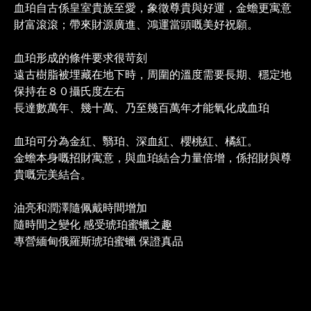
血珀自古係皇室貴族至愛，象徵尊貴與好運，金蟾更寓意
財富滾滾；帶來財源廣進、鴻運當頭嘅美好祝願。
血珀形成的條件要求很苛刻
遠古樹脂被埋藏在地下時，周圍的溫度需要長期、穩定地
保持在８０攝氏度左右
長達數萬年、幾十萬、乃至幾百萬年才能氧化成血珀
血珀可分為金紅、翳珀、深血紅、櫻桃紅、橘紅。
金蟾本身嘅招財寓意，與血珀結合力量倍增，係招財與尊
貴嘅完美結合。
油亮和潤澤隨佩戴時間增加
隨時間之變化
感受琥珀蜜蠟之趣
專營緬甸俄羅斯琥珀蜜蠟
保證真品