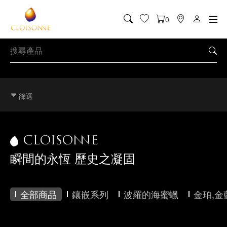
0
篩選
CLOISONNE
瞬間的永恆 歷史之凝固
全部商品
鑲嵌系列
波羅的海蜜蠟
金珀,金