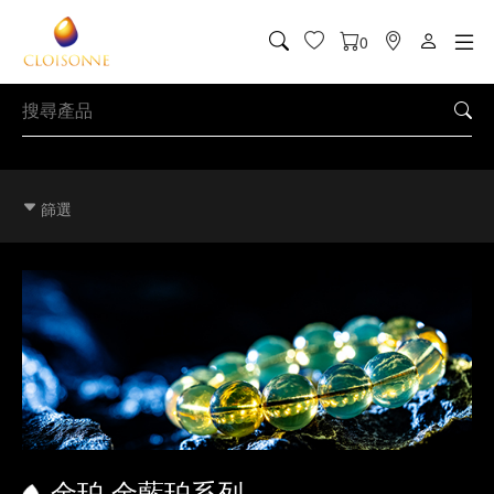
0
篩選
金珀,金藍珀系列