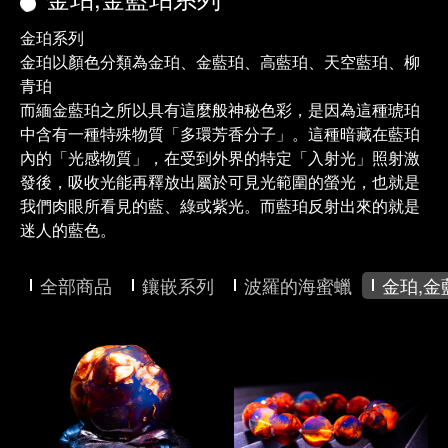
金珀系列
金珀以顏色分類為金珀、金藍珀、高藍珀、天空藍珀、柳
青珀
而緬金藍珀之所以具有這麼般神秘色彩，是因為這種琥珀
中含有一種特殊物質「多環芳香分子」。這種暗藏在藍珀
內的「光感物質」，在受到外界的特定「入射光」照射激
發後，吸收光能再釋放出屬於可見光範圍的螢光，也就是
我們肉眼所看見的藍、綠或紫光。而藍珀反射出來的就是
迷人的藍色。
全部商品
鑲嵌系列
波羅的海蜜蠟
金珀,金