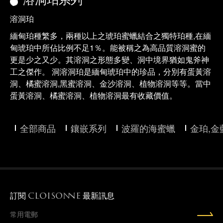
溶洞珀
緬甸珀種繁多，兩種以上之琥珀蜜蠟結合之獨特珀種,在緬
甸琥珀中所佔比例不足1％。能被稱之為高品質溶洞蜜的
更是少之又少。其溶洞之形態多變、洞中境界猶如鬼斧神
工之傑作。 洞溶洞珀是緬甸琥珀中的珍品，分別有蛋黃溶
洞、橘蜜溶洞,黑蜜溶洞、金沙溶洞、植物溶洞等等。當中
蛋黃溶洞、橘蜜溶洞、植物溶洞最有收藏價值。
全部商品
鑲嵌系列
波羅的海蜜蠟
金珀,金
訂閱
最新訊息
CLOISONNE