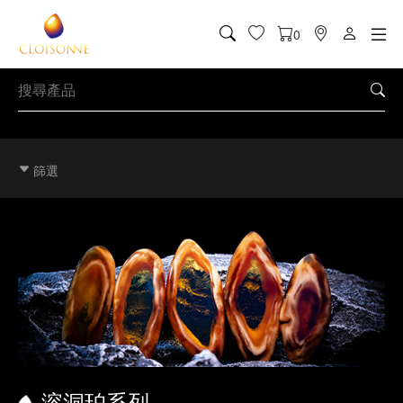
0
篩選
溶洞珀系列