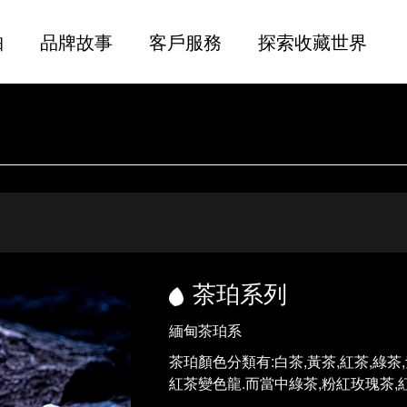
珀
品牌故事
客戶服務
探索收藏世界
茶珀系列
緬甸茶珀系
茶珀顏色分類有:白茶,黃茶,紅茶,綠茶
紅茶變色龍.而當中綠茶,粉紅玫瑰茶,