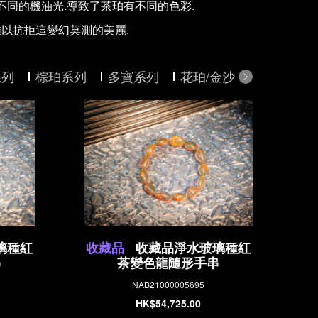
同的機油光.導致了茶珀有不同的色彩.
難以抗拒這變幻莫測的美麗.
系列
棕珀系列
多寶系列
花珀/金沙系列
溶洞
璃種紅
收藏品
收藏品淨水玻璃種紅
串
茶變色龍隨形手串
NAB21000005695
HK$54,725.00