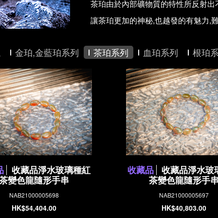
茶珀由於內部礦物質的特性所反射出不
讓茶珀更加的神秘,也越發的有魅力,
蠟
金珀,金藍珀系列
茶珀系列
血珀系列
根珀
品
收藏品淨水玻璃種紅
收藏品
收藏品淨水玻
茶變色龍隨形手串
茶變色龍隨形手
NAB21000005698
NAB21000005697
HK$54,404.00
HK$40,803.00