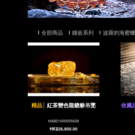
全部商品
鑲嵌系列
波羅的海蜜
精品
紅茶變色龍貔貅吊墜
收藏
NAB21000005628
HK$26,800.00