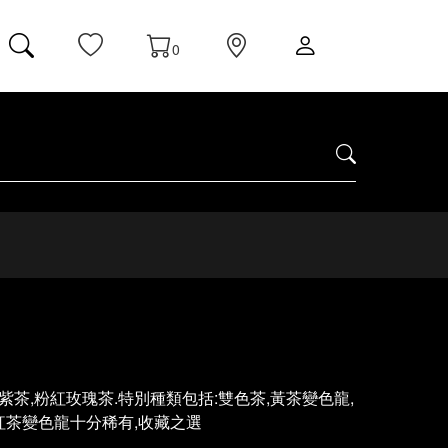
0
,紫茶,粉紅玫瑰茶.特別種類包括:雙色茶,黃茶變色龍,
紅茶變色龍十分稀有,收藏之選