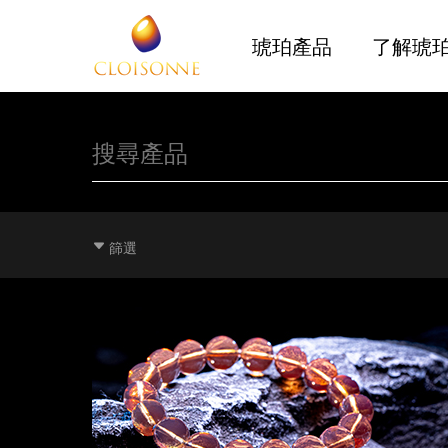
琥珀產品
了解琥
篩選