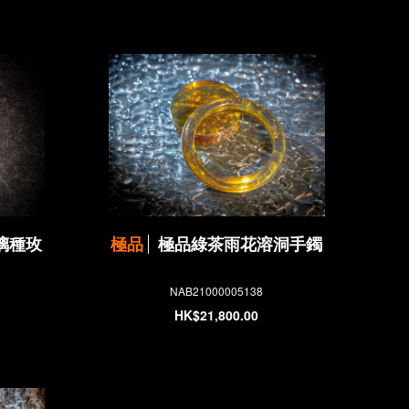
璃種玫
極品
極品綠茶雨花溶洞手鐲
NAB21000005138
HK$21,800.00